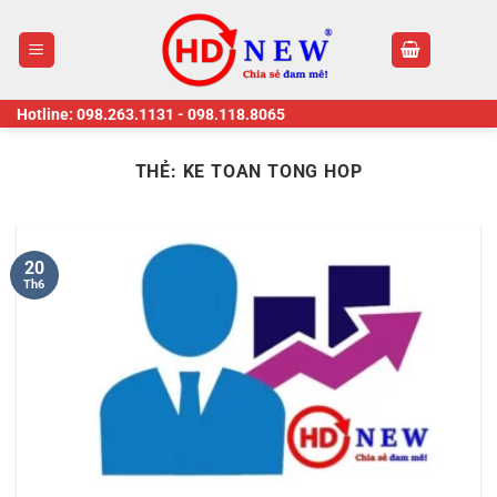
Skip
to
content
Hotline:
098.263.1131
-
098.118.8065
THẺ:
KE TOAN TONG HOP
20
Th6