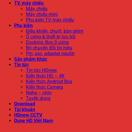
TV, máy chiếu
Máy chiếu
Máy chiếu mini
Phụ kiện TV, máy chiếu
Phụ kiện
Điều khiển, chuột, bàn phím
Ổ cứng & thiết bị lưu trữ
Docking, Box ổ cứng
Bộ chuyển đổi tín hiệu
Pin, sạc, adapter nguồn
Sản phẩm khác
Tin tức
Tin tức HDnew
Kiến thức HD – 4K
Kiến thức Android Box
Kiến thức Camera
Nghe – nhìn
Tuyển dụng
Download
Tài khoản
HDnew CCTV
Dune HD Việt Nam