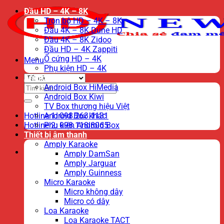
Đầu HD – 4K – 8K
Trọn bộ HD – 4K – 8K
Đầu 4K – 8K Dune HD
Đầu 4K – 8K Zidoo
Đầu HD – 4K Zappiti
Ổ cứng HD – 4K
Menu
Phụ kiện HD – 4K
Android TV Box
Tìm
Android Box HiMedia
kiếm:
Android Box Kiwi
TV Box thương hiệu Việt
Hotline 1: 098.263.1131
Android Box khác
Hotline 2: 098.118.8065
Phụ kiện Android Box
Thiết bị âm thanh
Amply Karaoke
Amply DamSan
Amply Jarguar
Amply Guinness
Micro Karaoke
Micro không dây
Micro có dây
Loa Karaoke
Loa Karaoke TACT