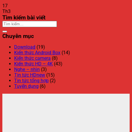
17
Th3
Tìm kiếm bài viết
Chuyên mục
Download
(19)
Kiến thức Android Box
(14)
Kiến thức camera
(8)
Kiến thức HD – 4K
(43)
Nghe – nhìn
(3)
Tin tức HDnew
(15)
Tin tức tổng hợp
(2)
Tuyển dụng
(6)