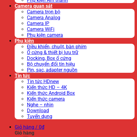
Phụ kiện Âm thanh
Camera quan sát
Camera trọn bộ
Camera Analog
Camera IP
Camera WiFi
Phụ kiện camera
Phụ kiện
Điều khiển, chuột, bàn phím
Ổ cứng & thiết bị lưu trữ
Docking, Box ổ cứng
Bộ chuyển đổi tín hiệu
Pin, sạc, adapter nguồn
Tin tức
Tin tức HDnew
Kiến thức HD – 4K
Kiến thức Android Box
Kiến thức camera
Nghe – nhìn
Download
Tuyển dụng
Giỏ hàng /
0
₫
Giỏ hàng