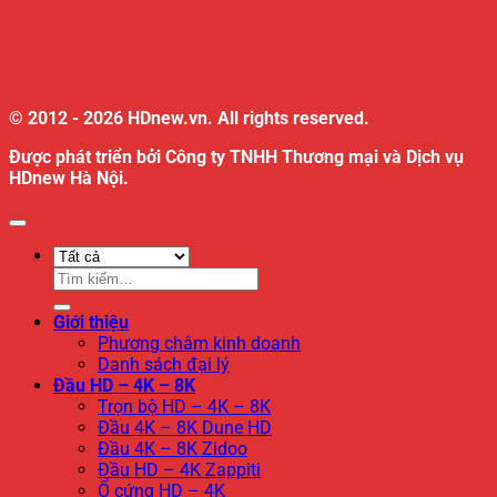
© 2012 - 2026 HDnew.vn. All rights reserved.
Được phát triển bởi Công ty TNHH Thương mại và Dịch vụ
HDnew Hà Nội.
Tìm
kiếm:
Giới thiệu
Phương châm kinh doanh
Danh sách đại lý
Đầu HD – 4K – 8K
Trọn bộ HD – 4K – 8K
Đầu 4K – 8K Dune HD
Đầu 4K – 8K Zidoo
Đầu HD – 4K Zappiti
Ổ cứng HD – 4K