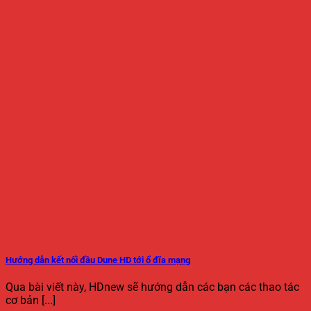
Hướng dẫn kết nối đầu Dune HD tới ổ đĩa mạng
Qua bài viết này, HDnew sẽ hướng dẫn các bạn các thao tác
cơ bản [...]