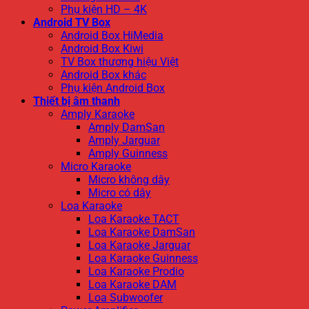
Phụ kiện HD – 4K
Android TV Box
Android Box HiMedia
Android Box Kiwi
TV Box thương hiệu Việt
Android Box khác
Phụ kiện Android Box
Thiết bị âm thanh
Amply Karaoke
Amply DamSan
Amply Jarguar
Amply Guinness
Micro Karaoke
Micro không dây
Micro có dây
Loa Karaoke
Loa Karaoke TACT
Loa Karaoke DamSan
Loa Karaoke Jarguar
Loa Karaoke Guinness
Loa Karaoke Prodio
Loa Karaoke DAM
Loa Subwoofer