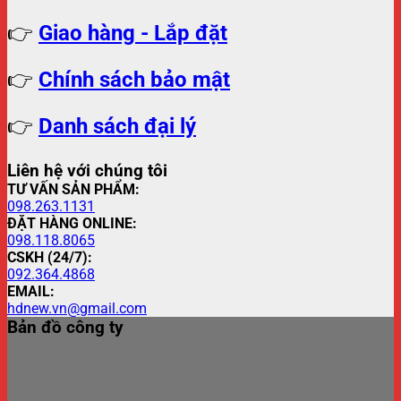
👉
Giao hàng - Lắp đặt
👉
Chính sách bảo mật
👉
Danh sách đại lý
Liên hệ với chúng tôi
TƯ VẤN SẢN PHẨM:
098.263.1131
ĐẶT HÀNG ONLINE:
098.118.8065
CSKH (24/7):
092.364.4868
EMAIL:
hdnew.vn@gmail.com
Bản đồ công ty