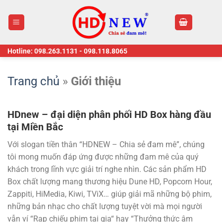
Skip
to
content
Hotline:
098.263.1131
-
098.118.8065
Trang chủ
»
Giới thiệu
HDnew – đại diện phân phối HD Box hàng đầu
tại Miền Bắc
Với slogan tiền thân “HDNEW – Chia sẻ đam mê”, chúng
tôi mong muốn đáp ứng được những đam mê của quý
khách trong lĩnh vực giải trí nghe nhìn. Các sản phẩm HD
Box chất lượng mang thương hiệu Dune HD, Popcorn Hour,
Zappiti, HiMedia, Kiwi, TViX… giúp giải mã những bộ phim,
những bản nhạc cho chất lượng tuyệt vời mà mọi người
vẫn ví “Rạp chiếu phim tại gia“ hay “Thưởng thức âm