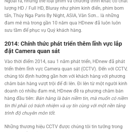
Ngoài ra, những thể loại phim và chương trình khác có chất
lượng HD / Full HD, Bluray như phim kinh điển, phim bom
tấn, Thúy Nga Paris By Night, ASIA, Vân Sơn… là những
đam mê mà trong gần 10 năm qua HDnew đã luôn luôn
sưu tầm để phục vụ Quý khách hàng.
2014
: Chính thức phát triển thêm lĩnh vực lắp
đặt Camera quan sát
Vào thời điểm 2014, sau 1 năm phát triển, HDnew đã phát
triển thêm lĩnh vực Camera quan sát (CCTV). Đến với CCTV,
chúng tôi định hướng gần hơn với khách hàng với phương
châm bán hàng vượt trội để đi lên. Đi lên từ một người kinh
doanh có nhiều đam mê, HDnew đề ra phương châm bán
hàng đầu tiên:
Bán hàng là bán niềm tin, mà muốn có niềm
tin thì phải có trách nhiệm và uy tín cùng với một nền tảng
trình độ chuyên môn tốt
.
Những thương hiệu CCTV được chúng tôi tin tưởng trong