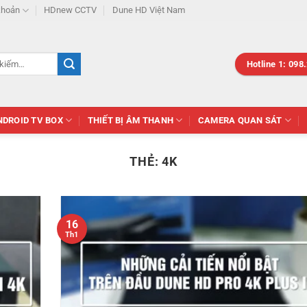
khoản
HDnew CCTV
Dune HD Việt Nam
Hotline 1: 098
NDROID TV BOX
THIẾT BỊ ÂM THANH
CAMERA QUAN SÁT
THẺ:
4K
16
Th1