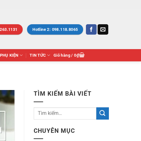
.263.1131
Hotline 2: 098.118.8065
PHỤ KIỆN
TIN TỨC
Giỏ hàng /
0
₫
TÌM KIẾM BÀI VIẾT
CHUYÊN MỤC