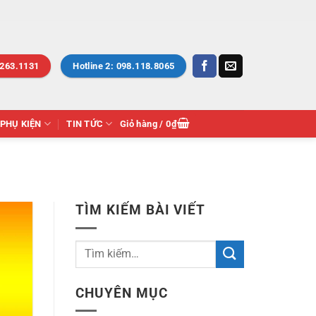
.263.1131
Hotline 2: 098.118.8065
PHỤ KIỆN
TIN TỨC
Giỏ hàng /
0
₫
TÌM KIẾM BÀI VIẾT
CHUYÊN MỤC