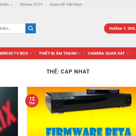
khoản
HDnew CCTV
Dune HD Việt Nam
Hotline 1: 098
NDROID TV BOX
THIẾT BỊ ÂM THANH
CAMERA QUAN SÁT
THẺ:
CAP NHAT
12
Th4