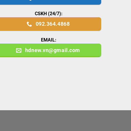
CSKH (24/7):
092.364.4868
EMAIL:
hdnew.vn@gmail.com