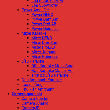
Loa Karaoke DAM
Loa Subwoofer
Power Amplifier
Power NEKO
Power DamSan
Power ProLAB
Power Guinness
Mixer Karaoke
Mixer NEKO
Mixer DamSan
Mixer ProLAB
Mixer Jarguar
Mixer Guinness
Đầu Karaoke
Đầu Karaoke MusicCore
Đầu Karaoke Master Vol
Trọn bộ Đầu Karaoke
Dàn âm thanh Karaoke
Loa di động
Phụ kiện Âm thanh
Camera quan sát
Camera trọn bộ
Camera Analog
Camera IP