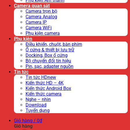
Phụ kiện Âm thanh
Camera quan sát
Camera trọn bộ
Camera Analog
Camera IP
Camera WiFi
Phụ kiện camera
Phụ kiện
Điều khiển, chuột, bàn phím
Ổ cứng & thiết bị lưu trữ
Docking, Box ổ cứng
Bộ chuyển đổi tín hiệu
Pin, sạc, adapter nguồn
Tin tức
Tin tức HDnew
Kiến thức HD – 4K
Kiến thức Android Box
Kiến thức camera
Nghe – nhìn
Download
Tuyển dụng
Giỏ hàng /
0
₫
Giỏ hàng