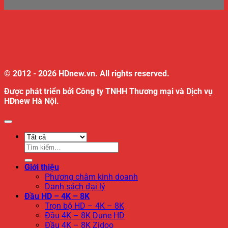
© 2012 - 2026 HDnew.vn. All rights reserved.
Được phát triển bởi Công ty TNHH Thương mại và Dịch vụ
HDnew Hà Nội.
Tìm
kiếm:
Giới thiệu
Phương châm kinh doanh
Danh sách đại lý
Đầu HD – 4K – 8K
Trọn bộ HD – 4K – 8K
Đầu 4K – 8K Dune HD
Đầu 4K – 8K Zidoo