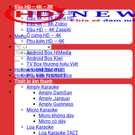
Đầu HD – 4K – 8K
Trọn bộ HD – 4K – 8K
Đầu 4K – 8K Dune HD
Đầu 4K – 8K Zidoo
Đầu HD – 4K Zappiti
Ổ cứng HD – 4K
Menu
Phụ kiện HD – 4K
Android TV Box
Tìm
Android Box HiMedia
kiếm:
Android Box Kiwi
TV Box thương hiệu Việt
Hotline 1: 098.263.1131
Android Box khác
Hotline 2: 098.118.8065
Phụ kiện Android Box
Thiết bị âm thanh
Amply Karaoke
Amply DamSan
Amply Jarguar
Amply Guinness
Micro Karaoke
Micro không dây
Micro có dây
Loa Karaoke
Loa Karaoke TACT