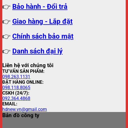
👉
Bảo hành - Đổi trả
👉
Giao hàng - Lắp đặt
👉
Chính sách bảo mật
👉
Danh sách đại lý
Liên hệ với chúng tôi
TƯ VẤN SẢN PHẨM:
098.263.1131
ĐẶT HÀNG ONLINE:
098.118.8065
CSKH (24/7):
092.364.4868
EMAIL:
hdnew.vn@gmail.com
Bản đồ công ty