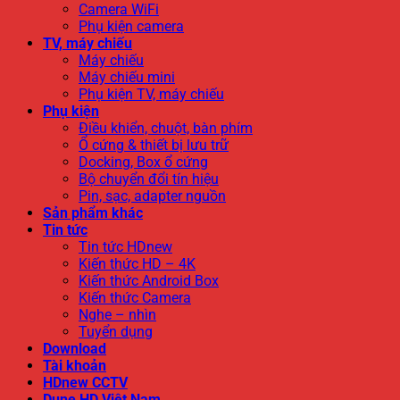
Camera WiFi
Phụ kiện camera
TV, máy chiếu
Máy chiếu
Máy chiếu mini
Phụ kiện TV, máy chiếu
Phụ kiện
Điều khiển, chuột, bàn phím
Ổ cứng & thiết bị lưu trữ
Docking, Box ổ cứng
Bộ chuyển đổi tín hiệu
Pin, sạc, adapter nguồn
Sản phẩm khác
Tin tức
Tin tức HDnew
Kiến thức HD – 4K
Kiến thức Android Box
Kiến thức Camera
Nghe – nhìn
Tuyển dụng
Download
Tài khoản
HDnew CCTV
Dune HD Việt Nam