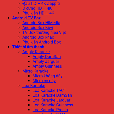
Đầu HD – 4K Zappiti
Ổ cứng HD – 4K
Phụ kiện HD – 4K
Android TV Box
Android Box HiMedia
Android Box Kiwi
TV Box thương hiệu Việt
Android Box khác
Phụ kiện Android Box
Thiết bị âm thanh
Amply Karaoke
Amply DamSan
Amply Jarguar
Amply Guinness
Micro Karaoke
Micro không dây
Micro có dây
Loa Karaoke
Loa Karaoke TACT
Loa Karaoke DamSan
Loa Karaoke Jarguar
Loa Karaoke Guinness
Loa Karaoke Prodio