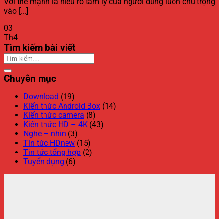
Với thế mạnh là hiểu rõ tâm lý của người dùng luôn chú trọng
vào [...]
03
Th4
Tìm kiếm bài viết
Chuyên mục
Download
(19)
Kiến thức Android Box
(14)
Kiến thức camera
(8)
Kiến thức HD – 4K
(43)
Nghe – nhìn
(3)
Tin tức HDnew
(15)
Tin tức tổng hợp
(2)
Tuyển dụng
(6)