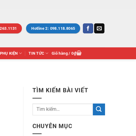
.263.1131
Hotline 2: 098.118.8065
PHỤ KIỆN
TIN TỨC
Giỏ hàng /
0
₫
TÌM KIẾM BÀI VIẾT
CHUYÊN MỤC