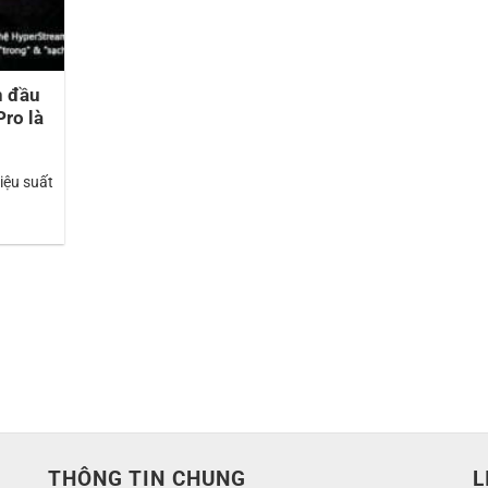
n đầu
ro là
ệu suất
THÔNG TIN CHUNG
L