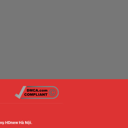
 vụ HDnew Hà Nội.