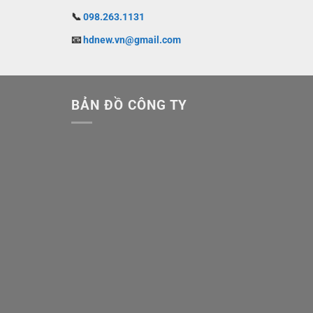
📞
098.263.1131
📧
hdnew.vn@gmail.com
BẢN ĐỒ CÔNG TY