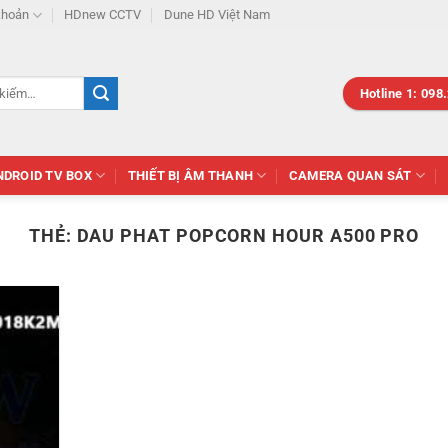
khoản
HDnew CCTV
Dune HD Việt Nam
Hotline 1: 098
NDROID TV BOX
THIẾT BỊ ÂM THANH
CAMERA QUAN SÁT
THẺ:
DAU PHAT POPCORN HOUR A500 PRO