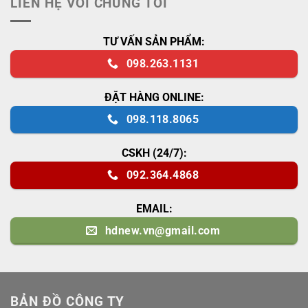
LIÊN HỆ VỚI CHÚNG TÔI
TƯ VẤN SẢN PHẨM:
098.263.1131
ĐẶT HÀNG ONLINE:
098.118.8065
CSKH (24/7):
092.364.4868
EMAIL:
hdnew.vn@gmail.com
BẢN ĐỒ CÔNG TY