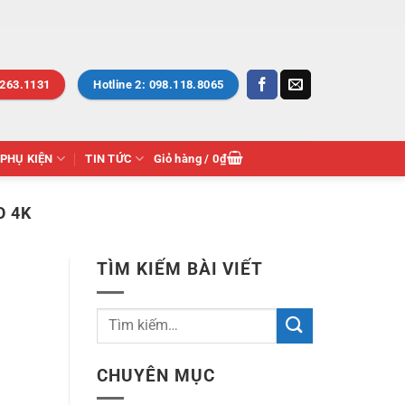
.263.1131
Hotline 2: 098.118.8065
PHỤ KIỆN
TIN TỨC
Giỏ hàng /
0
₫
O 4K
TÌM KIẾM BÀI VIẾT
CHUYÊN MỤC