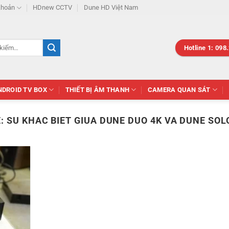
khoản
HDnew CCTV
Dune HD Việt Nam
Hotline 1: 098
NDROID TV BOX
THIẾT BỊ ÂM THANH
CAMERA QUAN SÁT
Ẻ:
SU KHAC BIET GIUA DUNE DUO 4K VA DUNE SOL