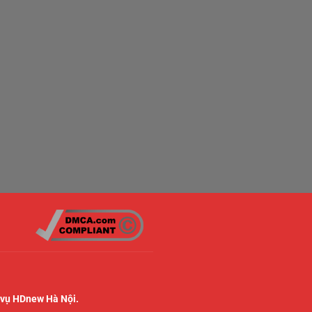
 vụ HDnew Hà Nội.