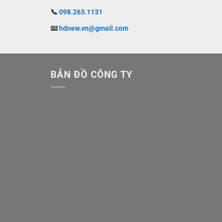
📞
098.263.1131
📧
hdnew.vn@gmail.com
BẢN ĐỒ CÔNG TY