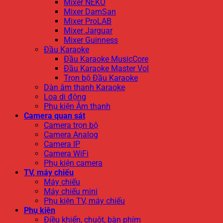
Mixer NEKO
Mixer DamSan
Mixer ProLAB
Mixer Jarguar
Mixer Guinness
Đầu Karaoke
Đầu Karaoke MusicCore
Đầu Karaoke Master Vol
Trọn bộ Đầu Karaoke
Dàn âm thanh Karaoke
Loa di động
Phụ kiện Âm thanh
Camera quan sát
Camera trọn bộ
Camera Analog
Camera IP
Camera WiFi
Phụ kiện camera
TV, máy chiếu
Máy chiếu
Máy chiếu mini
Phụ kiện TV, máy chiếu
Phụ kiện
Điều khiển, chuột, bàn phím