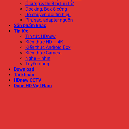
Ổ cứng & thiết bị lưu trữ
Docking, Box ổ cứng
Bộ chuyển đổi tín hiệu
Pin, sạc, adapter nguồn
Sản phẩm khác
Tin tức
Tin tức HDnew
Kiến thức HD – 4K
Kiến thức Android Box
Kiến thức Camera
Nghe – nhìn
Tuyển dụng
Download
Tài khoản
HDnew CCTV
Dune HD Việt Nam