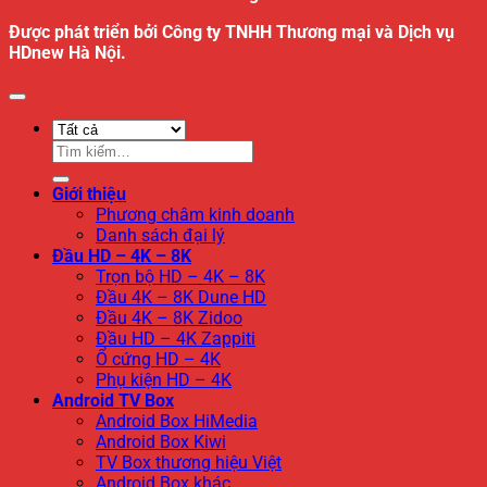
Được phát triển bởi Công ty TNHH Thương mại và Dịch vụ
HDnew Hà Nội.
Tìm
kiếm:
Giới thiệu
Phương châm kinh doanh
Danh sách đại lý
Đầu HD – 4K – 8K
Trọn bộ HD – 4K – 8K
Đầu 4K – 8K Dune HD
Đầu 4K – 8K Zidoo
Đầu HD – 4K Zappiti
Ổ cứng HD – 4K
Phụ kiện HD – 4K
Android TV Box
Android Box HiMedia
Android Box Kiwi
TV Box thương hiệu Việt
Android Box khác