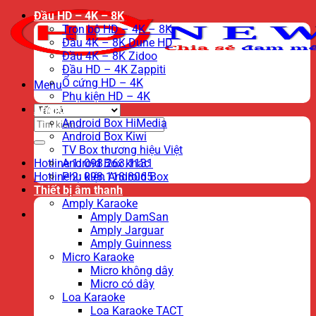
Đầu HD – 4K – 8K
Trọn bộ HD – 4K – 8K
Đầu 4K – 8K Dune HD
Đầu 4K – 8K Zidoo
Đầu HD – 4K Zappiti
Ổ cứng HD – 4K
Menu
Phụ kiện HD – 4K
Android TV Box
Tìm
Android Box HiMedia
kiếm:
Android Box Kiwi
TV Box thương hiệu Việt
Hotline 1: 098.263.1131
Android Box khác
Hotline 2: 098.118.8065
Phụ kiện Android Box
Thiết bị âm thanh
Amply Karaoke
Amply DamSan
Amply Jarguar
Amply Guinness
Micro Karaoke
Micro không dây
Micro có dây
Loa Karaoke
Loa Karaoke TACT