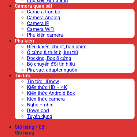
Phụ kiện Âm thanh
Camera quan sát
Camera trọn bộ
Camera Analog
Camera IP
Camera WiFi
Phụ kiện camera
Phụ kiện
Điều khiển, chuột, bàn phím
Ổ cứng & thiết bị lưu trữ
Docking, Box ổ cứng
Bộ chuyển đổi tín hiệu
Pin, sạc, adapter nguồn
Tin tức
Tin tức HDnew
Kiến thức HD – 4K
Kiến thức Android Box
Kiến thức camera
Nghe – nhìn
Download
Tuyển dụng
Giỏ hàng /
0
₫
Giỏ hàng