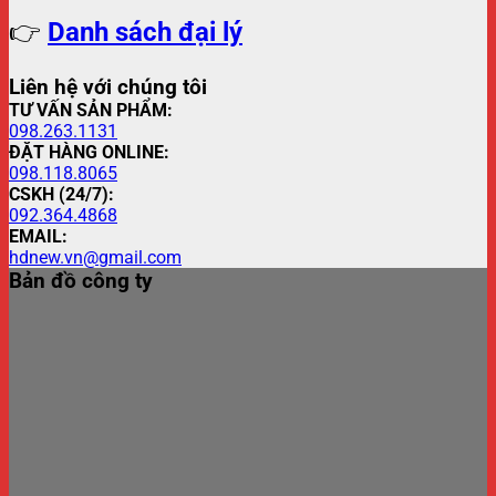
👉
Danh sách đại lý
Liên hệ với chúng tôi
TƯ VẤN SẢN PHẨM:
098.263.1131
ĐẶT HÀNG ONLINE:
098.118.8065
CSKH (24/7):
092.364.4868
EMAIL:
hdnew.vn@gmail.com
Bản đồ công ty