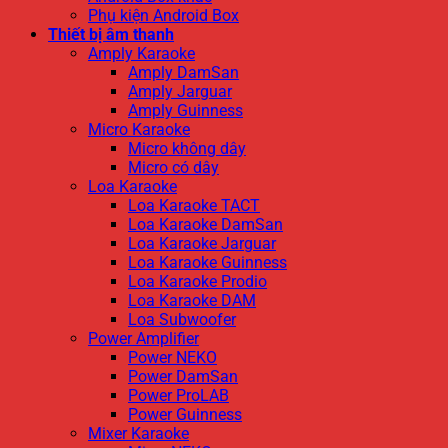
Phụ kiện Android Box
Thiết bị âm thanh
Amply Karaoke
Amply DamSan
Amply Jarguar
Amply Guinness
Micro Karaoke
Micro không dây
Micro có dây
Loa Karaoke
Loa Karaoke TACT
Loa Karaoke DamSan
Loa Karaoke Jarguar
Loa Karaoke Guinness
Loa Karaoke Prodio
Loa Karaoke DAM
Loa Subwoofer
Power Amplifier
Power NEKO
Power DamSan
Power ProLAB
Power Guinness
Mixer Karaoke