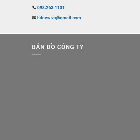
📞
098.263.1131
📧
hdnew.vn@gmail.com
BẢN ĐỒ CÔNG TY