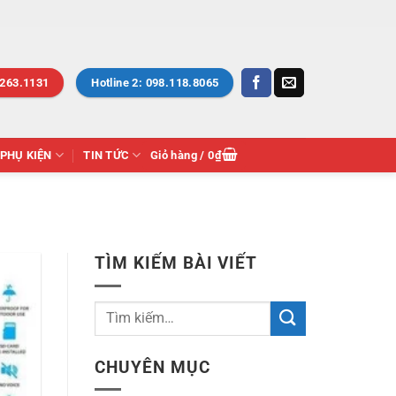
.263.1131
Hotline 2: 098.118.8065
PHỤ KIỆN
TIN TỨC
Giỏ hàng /
0
₫
TÌM KIẾM BÀI VIẾT
CHUYÊN MỤC