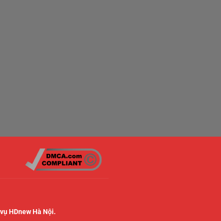
 vụ HDnew Hà Nội.