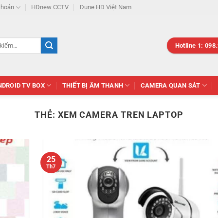
khoản
HDnew CCTV
Dune HD Việt Nam
Hotline 1: 098
NDROID TV BOX
THIẾT BỊ ÂM THANH
CAMERA QUAN SÁT
THẺ:
XEM CAMERA TREN LAPTOP
25
Th7