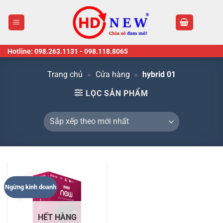
Skip
to
content
Hotline:
098.263.1131
-
098.118.8065
Trang chủ
»
Cửa hàng
»
hybrid 01
LỌC SẢN PHẨM
Ngừng kinh doanh
HẾT HÀNG