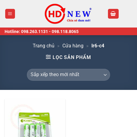
Skip
to
content
Hotline:
098.263.1131
-
098.118.8065
Trang chủ
»
Cửa hàng
»
lr6-c4
LỌC SẢN PHẨM