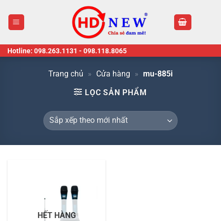
Skip
to
content
Hotline:
098.263.1131
-
098.118.8065
Trang chủ
»
Cửa hàng
»
mu-885i
LỌC SẢN PHẨM
HẾT HÀNG