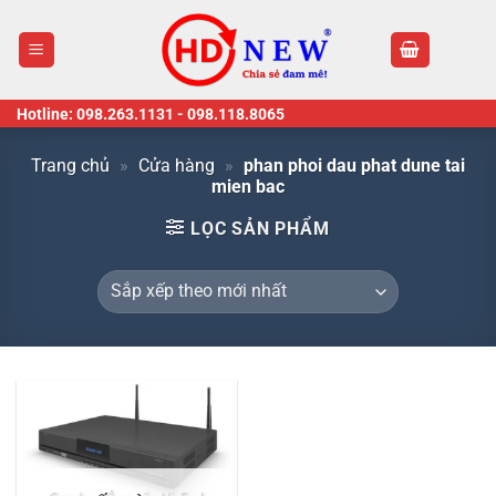
Skip
to
content
Hotline:
098.263.1131
-
098.118.8065
Trang chủ
»
Cửa hàng
»
phan phoi dau phat dune tai
mien bac
LỌC SẢN PHẨM