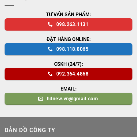
TƯ VẤN SẢN PHẨM:
098.263.1131
ĐẶT HÀNG ONLINE:
098.118.8065
CSKH (24/7):
092.364.4868
EMAIL:
hdnew.vn@gmail.com
BẢN ĐỒ CÔNG TY