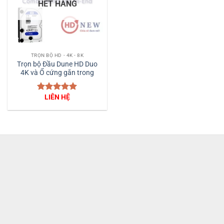
HẾT HÀNG
TRỌN BỘ HD - 4K - 8K
Trọn bộ Đầu Dune HD Duo
4K và Ổ cứng gắn trong
LIÊN HỆ
Được xếp
hạng
5
5
sao