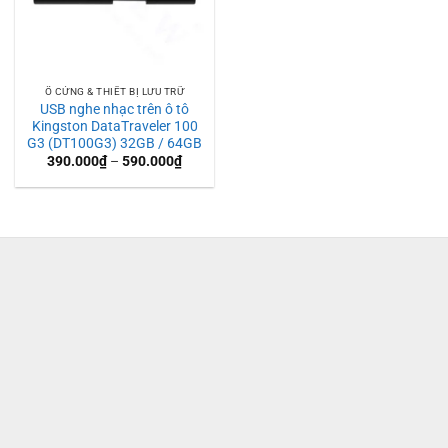
Ổ CỨNG & THIẾT BỊ LƯU TRỮ
USB nghe nhạc trên ô tô
Kingston DataTraveler 100
G3 (DT100G3) 32GB / 64GB
Khoảng
390.000
₫
–
590.000
₫
giá:
từ
390.000₫
đến
590.000₫