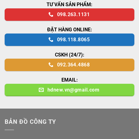
TƯ VẤN SẢN PHẨM:
098.263.1131
ĐẶT HÀNG ONLINE:
098.118.8065
CSKH (24/7):
092.364.4868
EMAIL:
hdnew.vn@gmail.com
BẢN ĐỒ CÔNG TY