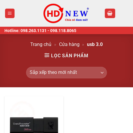
Skip
to
content
Hotline:
098.263.1131
-
098.118.8065
Trang chủ
»
Cửa hàng
»
usb 3.0
LỌC SẢN PHẨM