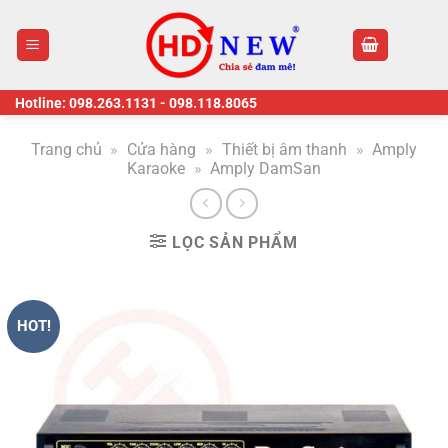
Skip
to
content
Hotline:
098.263.1131
-
098.118.8065
Trang chủ
»
Cửa hàng
»
Thiết bị âm thanh
»
Amply
Karaoke
»
Amply DamSan
LỌC SẢN PHẨM
HOT!