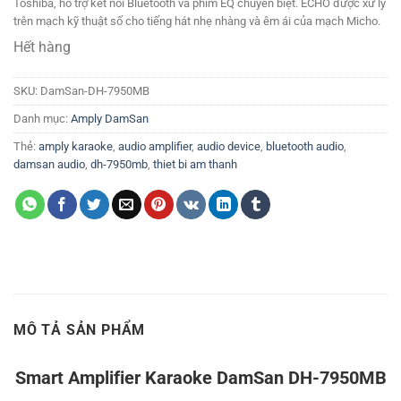
Toshiba, hỗ trợ kết nối Bluetooth và phím EQ chuyên biệt. ECHO được xử lý
trên mạch kỹ thuật số cho tiếng hát nhẹ nhàng và êm ái của mạch Micho.
Hết hàng
SKU:
DamSan-DH-7950MB
Danh mục:
Amply DamSan
Thẻ:
amply karaoke
,
audio amplifier
,
audio device
,
bluetooth audio
,
damsan audio
,
dh-7950mb
,
thiet bi am thanh
MÔ TẢ SẢN PHẨM
Smart Amplifier Karaoke DamSan DH-7950MB