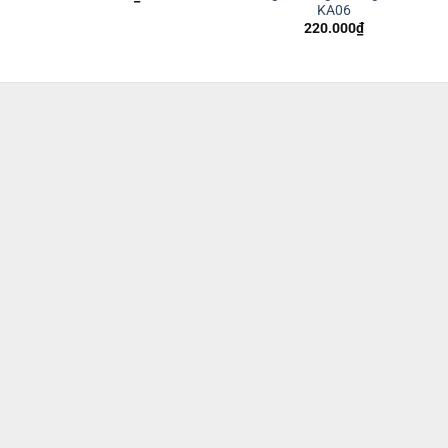
KA06
220.000
₫