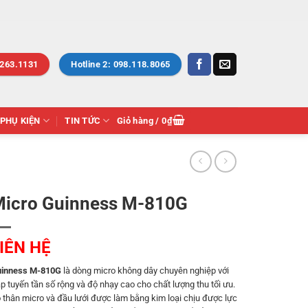
.263.1131
Hotline 2: 098.118.8065
PHỤ KIỆN
TIN TỨC
Giỏ hàng /
0
₫
icro Guinness M-810G
IÊN HỆ
inness M-810G
là dòng micro không dây chuyên nghiệp với
p tuyến tần số rộng và độ nhạy cao cho chất lượng thu tối ưu.
 thân micro và đầu lưới được làm bằng kim loại chịu được lực