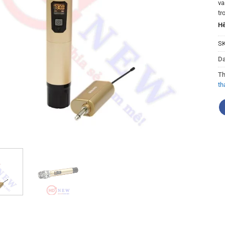
va
tr
Hế
S
D
Th
th