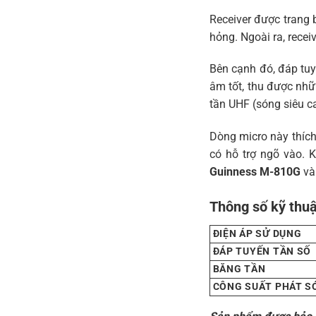
Receiver được trang b
hỏng. Ngoài ra, rece
Bên cạnh đó, đáp tu
âm tốt, thu được nh
tần UHF (sóng siêu c
Dòng micro này thích
có hỗ trợ ngõ vào. K
Guinness M-810G
và 
Thông số kỹ thuậ
ĐIỆN ÁP SỬ DỤNG
ĐÁP TUYẾN TẦN SỐ
BĂNG TẦN
CÔNG SUẤT PHÁT S