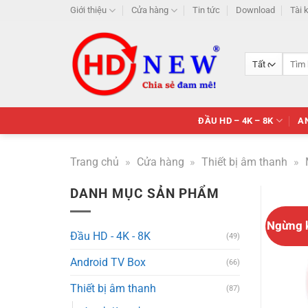
Skip
Giới thiệu
Cửa hàng
Tin tức
Download
Tài 
to
content
Tìm
kiếm:
ĐẦU HD – 4K – 8K
A
Trang chủ
»
Cửa hàng
»
Thiết bị âm thanh
»
DANH MỤC SẢN PHẨM
Ngừng 
Đầu HD - 4K - 8K
(49)
Android TV Box
(66)
Thiết bị âm thanh
(87)