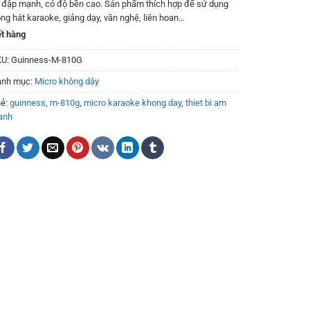
 đập mạnh, có độ bền cao. Sản phẩm thích hợp để sử dụng
ong hát karaoke, giảng dạy, văn nghệ, liên hoan…
t hàng
KU:
Guinness-M-810G
anh mục:
Micro không dây
ẻ:
guinness
,
m-810g
,
micro karaoke khong day
,
thiet bi am
anh