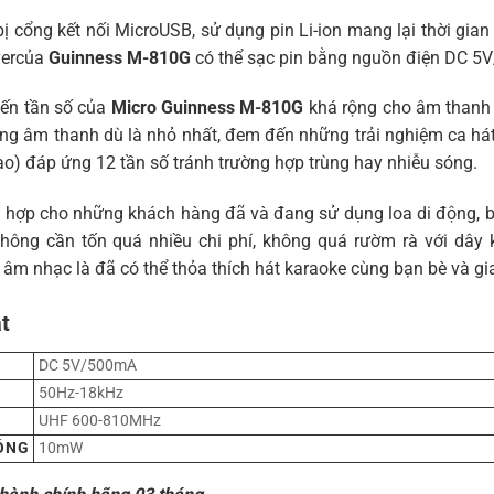
ị cổng kết nối MicroUSB, sử dụng pin Li-ion mang lại thời gian
ivercủa
Guinness M-810G
có thể sạc pin bằng nguồn điện DC 5
yến tần số của
Micro Guinness M-810G
khá rộng cho âm thanh 
ững âm thanh dù là nhỏ nhất, đem đến những trải nghiệm ca há
ao) đáp ứng 12 tần số tránh trường hợp trùng hay nhiễu sóng.
 hợp cho những khách hàng đã và đang sử dụng loa di động, bởi
hông cần tốn quá nhiều chi phí, không quá rườm rà với dây kết
âm nhạc là đã có thể thỏa thích hát karaoke cùng bạn bè và gi
t
DC 5V/500mA
50Hz-18kHz
UHF 600-810MHz
ÓNG
10mW