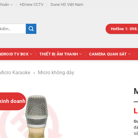
khoản
HDnew CCTV
Dune HD Việt Nam
Hotline 1: 098
NDROID TV BOX
THIẾT BỊ ÂM THANH
CAMERA QUAN SÁT
Micro Karaoke
»
Micro không dây
M
kinh doanh
L
Gu
đá
Vỏ