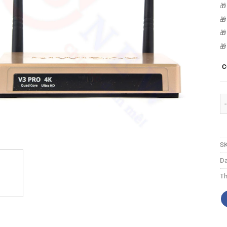
🎁
🎁
🎁
🎁
C
Đầ
S
D
Th