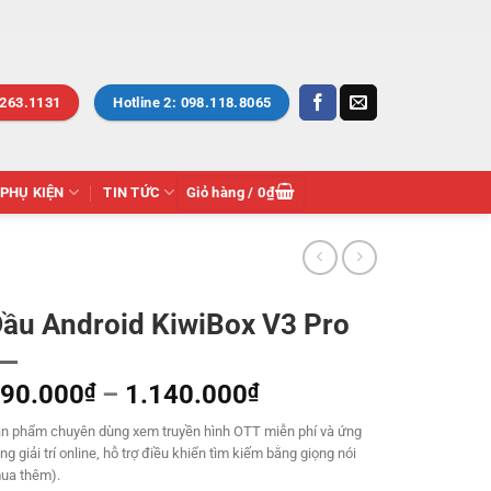
.263.1131
Hotline 2: 098.118.8065
PHỤ KIỆN
TIN TỨC
Giỏ hàng /
0
₫
ầu Android KiwiBox V3 Pro
Khoảng
90.000
₫
–
1.140.000
₫
giá:
n phẩm chuyên dùng xem truyền hình OTT miễn phí và ứng
từ
ng giải trí online, hỗ trợ điều khiển tìm kiếm bằng giọng nói
990.000₫
ua thêm).