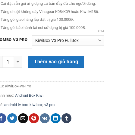
đến
 Cài đặt sẵn gói ứng dụng cơ bản đầy đủ cho người dùng.
1.140.000₫
 Tặng chuột không dây Vinagear K08/K09 hoặc Kiwi M186.
 Tặng gói giao hàng lắp đặt trị giá 100.000Đ.
 Tặng gói bảo hành tại nơi sử dụng trị giá 100.000Đ.
XÓA
OMBO V3 PRO
u Android KiwiBox V3 Pro số lượng
Thêm vào giỏ hàng
KU:
KiwiBox-V3-Pro
anh mục:
Android Box Kiwi
ẻ:
android tv box
,
kiwibox
,
v3 pro