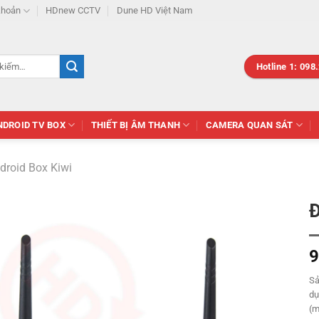
khoản
HDnew CCTV
Dune HD Việt Nam
Hotline 1: 098
NDROID TV BOX
THIẾT BỊ ÂM THANH
CAMERA QUAN SÁT
droid Box Kiwi
Đ
9
Sả
dụ
(m