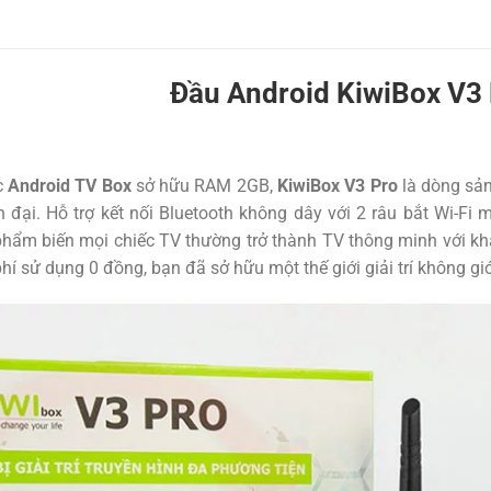
Đầu Android KiwiBox V3
c
Android TV Box
sở hữu RAM 2GB,
KiwiBox V3 Pro
là dòng sả
n đại. Hỗ trợ kết nối Bluetooth không dây với 2 râu bắt Wi-
hẩm biến mọi chiếc TV thường trở thành TV thông minh với khả 
phí sử dụng 0 đồng, bạn đã sở hữu một thế giới giải trí không gi