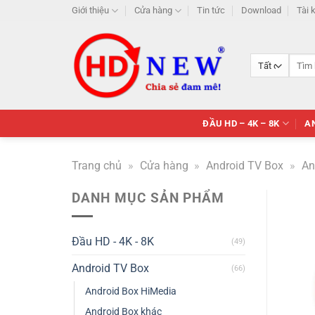
Skip
Giới thiệu
Cửa hàng
Tin tức
Download
Tài 
to
content
Tìm
kiếm:
ĐẦU HD – 4K – 8K
A
Trang chủ
»
Cửa hàng
»
Android TV Box
»
An
DANH MỤC SẢN PHẨM
Đầu HD - 4K - 8K
(49)
Android TV Box
(66)
Android Box HiMedia
Android Box khác