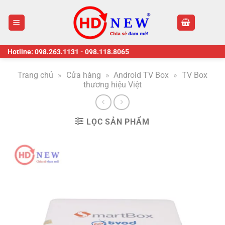
Skip
to
content
Hotline:
098.263.1131
-
098.118.8065
Trang chủ
»
Cửa hàng
»
Android TV Box
»
TV Box
thương hiệu Việt
LỌC SẢN PHẨM