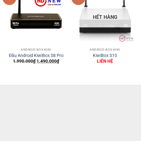
HẾT HÀNG
ANDROID BOX KIWI
ANDROID BOX KIWI
Đầu Android KiwiBox S8 Pro
KiwiBox S10
Giá
Giá
1.990.000
₫
1.490.000
₫
LIÊN HỆ
gốc
hiện
là:
tại
1.990.000₫.
là:
1.490.000₫.