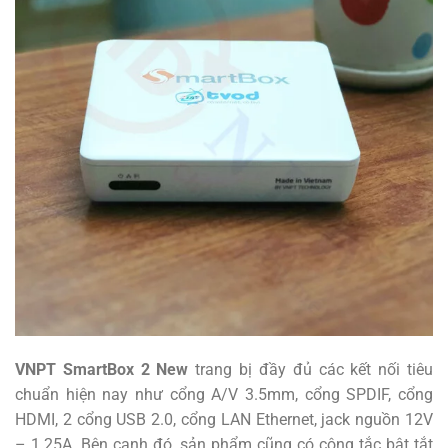
VNPT SmartBox 2 New
trang bị đầy đủ các kết nối tiêu
chuẩn hiện nay như cổng A/V 3.5mm, cổng SPDIF, cổng
HDMI, 2 cổng USB 2.0, cổng LAN Ethernet, jack nguồn 12V
– 1.25A. Bên cạnh đó, sản phẩm cũng có công tắc bật tắt