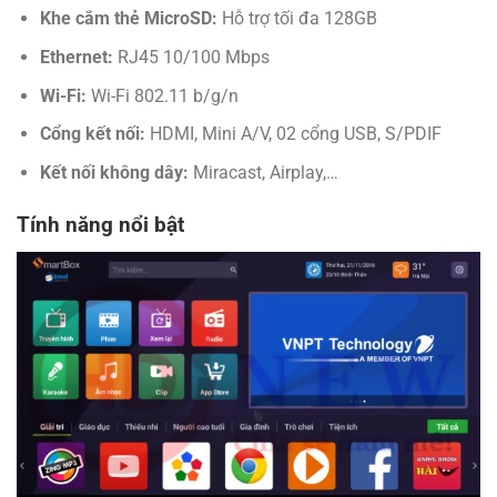
Khe cắm thẻ MicroSD:
Hỗ trợ tối đa 128GB
Ethernet:
RJ45 10/100 Mbps
Wi-Fi:
Wi-Fi 802.11 b/g/n
Cổng kết nối:
HDMI, Mini A/V, 02 cổng USB, S/PDIF
Kết nối không dây:
Miracast, Airplay,…
Tính năng nổi bật