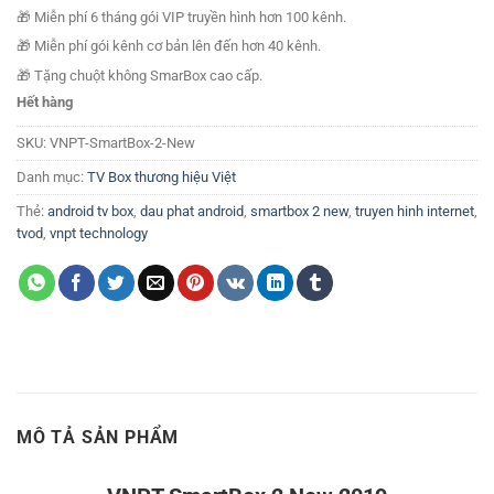
🎁 Miễn phí 6 tháng gói VIP truyền hình hơn 100 kênh.
🎁 Miễn phí gói kênh cơ bản lên đến hơn 40 kênh.
🎁 Tặng chuột không SmarBox cao cấp.
Hết hàng
SKU:
VNPT-SmartBox-2-New
Danh mục:
TV Box thương hiệu Việt
Thẻ:
android tv box
,
dau phat android
,
smartbox 2 new
,
truyen hinh internet
,
tvod
,
vnpt technology
MÔ TẢ SẢN PHẨM