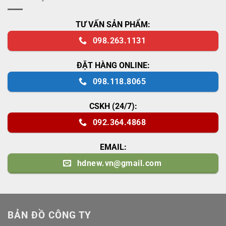
TƯ VẤN SẢN PHẨM:
098.263.1131
ĐẶT HÀNG ONLINE:
098.118.8065
CSKH (24/7):
092.364.4868
EMAIL:
hdnew.vn@gmail.com
BẢN ĐỒ CÔNG TY