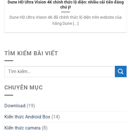
Dune HD Ultra Vision 4K chính thức lộ diện: nhiều cải tiến đáng
chú ý!
Dune HD Ultra Vision 4K đã chính thức lộ diện trên website của
hãng Dune [...]
TÌM KIẾM BÀI VIẾT
CHUYÊN MỤC
Download
(19)
Kiến thức Android Box
(14)
Kiến thức camera
(8)