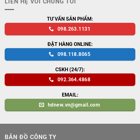
LIÊN HỆ VỚI CHÚNG TÔI
TƯ VẤN SẢN PHẨM:
098.263.1131
ĐẶT HÀNG ONLINE:
098.118.8065
CSKH (24/7):
092.364.4868
EMAIL:
hdnew.vn@gmail.com
BẢN ĐỒ CÔNG TY