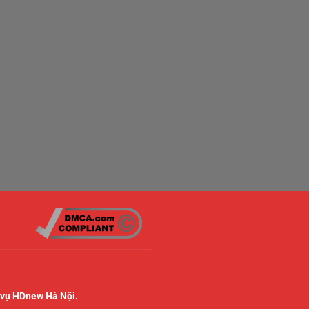
 vụ HDnew Hà Nội.