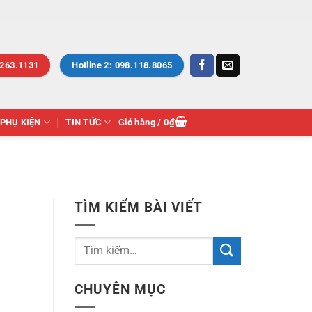
.263.1131
Hotline 2: 098.118.8065
PHỤ KIỆN
TIN TỨC
Giỏ hàng /
0
₫
TÌM KIẾM BÀI VIẾT
CHUYÊN MỤC