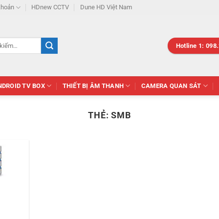
khoản
HDnew CCTV
Dune HD Việt Nam
Hotline 1: 098
NDROID TV BOX
THIẾT BỊ ÂM THANH
CAMERA QUAN SÁT
THẺ:
SMB