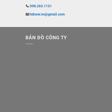
📞
098.263.1131
📧
hdnew.vn@gmail.com
BẢN ĐỒ CÔNG TY