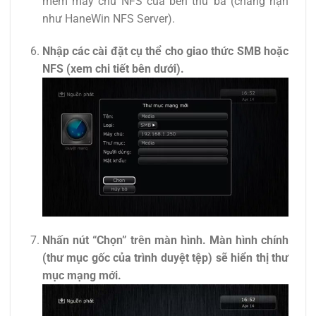
mềm máy chủ NFS của bên thứ ba (chẳng hạn
như HaneWin NFS Server).
Nhập các cài đặt cụ thể cho giao thức SMB hoặc
NFS (xem chi tiết bên dưới).
Nhấn nút “Chọn” trên màn hình. Màn hình chính
(thư mục gốc của trình duyệt tệp) sẽ hiển thị thư
mục mạng mới.