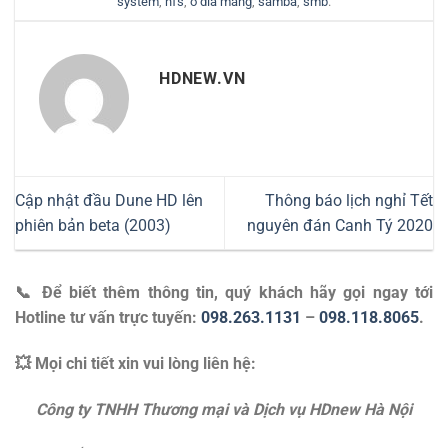
system
,
nfs
,
o dia mang
,
samba
,
smb
.
HDNEW.VN
Cập nhật đầu Dune HD lên
Thông báo lịch nghỉ Tết
phiên bản beta (2003)
nguyên đán Canh Tý 2020
📞 Để biết thêm thông tin, quý khách hãy gọi ngay tới
Hotline tư vấn trực tuyến:
098.263.1131
–
098.118.8065
.
💥 Mọi chi tiết xin vui lòng liên hệ:
Công ty TNHH Thương mại và Dịch vụ HDnew Hà Nội