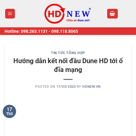
Skip
to
content
Hotline:
098.263.1131
-
098.118.8065
TIN TỨC TỔNG HỢP
Hướng dẫn kết nối đầu Dune HD tới ổ
đĩa mạng
POSTED ON
17/03/2020
BY
HDNEW.VN
17
Th3