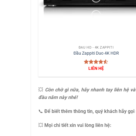
+
ĐẦU HD - 4K ZAPPITI
Đầu Zappiti Duo 4K HDR
LIÊN HỆ
Được xếp
hạng
4.5
5 sao
💥
Còn chờ gì nữa, hãy nhanh tay liên hệ 
đầu năm này nhé!
📞
Để biết thêm thông tin, quý khách hãy gọi 
💥
Mọi chi tiết xin vui lòng liên hệ: