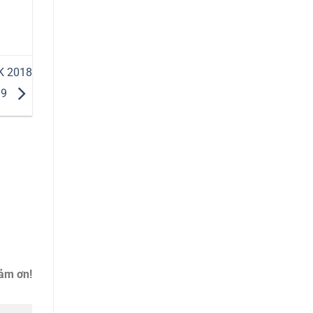
4K 2018
19
cảm ơn!