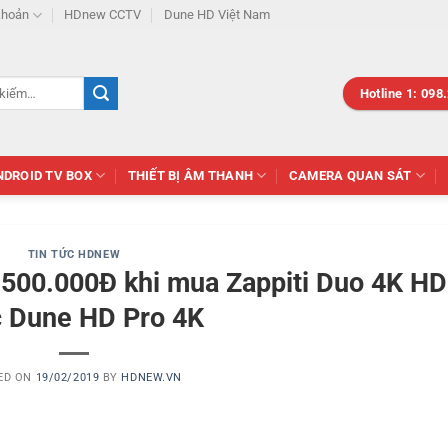
khoản
HDnew CCTV
Dune HD Việt Nam
Hotline 1: 098
NDROID TV BOX
THIẾT BỊ ÂM THANH
CAMERA QUAN SÁT
TIN TỨC HDNEW
ì 500.000Đ khi mua Zappiti Duo 4K H
 Dune HD Pro 4K
ED ON
19/02/2019
BY
HDNEW.VN