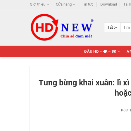
Skip
Giới thiệu
Cửa hàng
Tin tức
Download
Tài 
to
content
Tìm
kiếm:
ĐẦU HD – 4K – 8K
A
Tưng bừng khai xuân: lì x
hoặc
POST