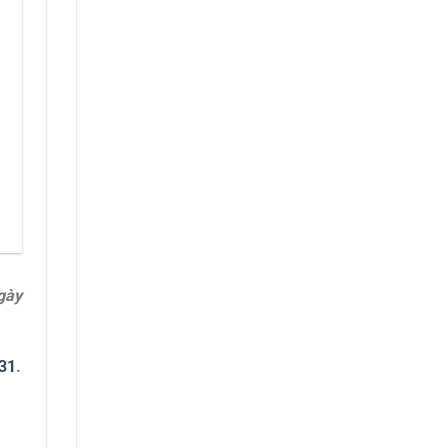
gày
31
.