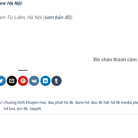
ew Hà Nội
am Từ Liêm, Hà Nội (
xem bản đồ
)
Xin chân thành cảm 
hẻ
chuong trinh khuyen mai
,
dau phat hd 4k
,
dune hd
,
duo 4k hdr
,
hd 4k media pla
hd box
,
pro 4k
,
zappiti
.