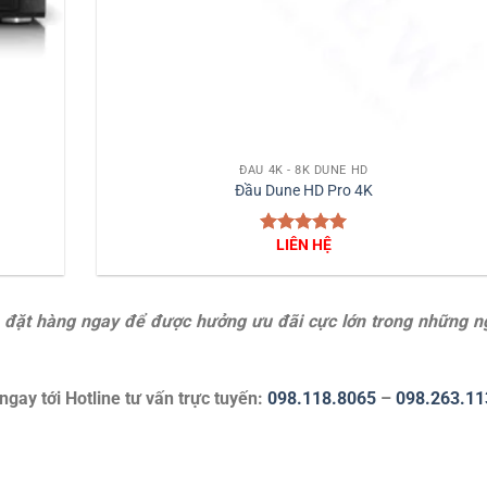
+
ĐẦU 4K - 8K DUNE HD
Đầu Dune HD Pro 4K
LIÊN HỆ
Được xếp
hạng
5
5
sao
và đặt hàng ngay để được hưởng ưu đãi cực lớn trong những n
ngay tới Hotline tư vấn trực tuyến:
098.118.8065
–
098.263.11