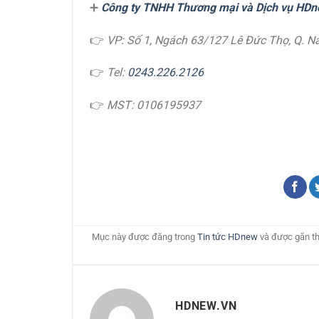
➕
Công ty TNHH Thương mại và Dịch vụ HDn
👉
VP: Số 1, Ngách 63/127 Lê Đức Thọ, Q. N
👉
Tel:
0243.226.2126
👉
MST: 0106195937
Mục này được đăng trong
Tin tức HDnew
và được gắn t
HDNEW.VN