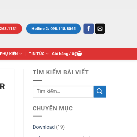
.263.1131
Hotline 2: 098.118.8065
PHỤ KIỆN
TIN TỨC
Giỏ hàng /
0
₫
TÌM KIẾM BÀI VIẾT
DR
CHUYÊN MỤC
Download
(19)