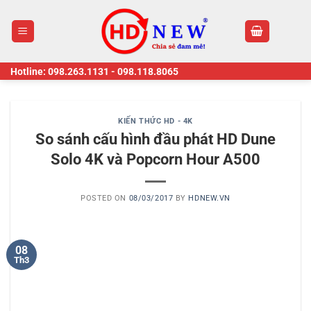
Skip
to
content
Hotline:
098.263.1131
-
098.118.8065
KIẾN THỨC HD - 4K
So sánh cấu hình đầu phát HD Dune
Solo 4K và Popcorn Hour A500
POSTED ON
08/03/2017
BY
HDNEW.VN
08
Th3