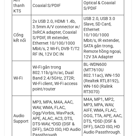
Âm
Optical & Coaxial
thanh
Coaxial S/PDIF
S/PDIF
KTS
USB 2.0, USB 3.0
2x USB 2.0, HDMI 1.4b,
Slave, SD Card,
3.5mm A/V connector w/
Ethernet
3xRCA adapter, Coaxial
Cổng
10/100/1000
S/PDIF, IR extender,
kết nối
Mbit/s, IR extender,
Ethernet 10/100/1000
SATA gắn trong,
Mbit/s, 2 Wi-Fi, DVB-T/T2
Remote hồng ngoại,
RF IN, 12V DC IN
12V 3A Adapter
BL-WDN600
Wi-Fi gắn trong
(MT7610U
802.11b/g/n/ac, Dual
802.11ac), WN-150
Wi-Fi
Band 2.4/5GHz, 2T2R;
(Realtek RTL8192),
Wi-Fi client, Wi-Fi access
WN-160 (Ralink
point/router
RT3070)
M4A, MP1, MP2,
MP3, MPA, M4A, AAC,
MP3, MPA, WAV,
WAV, WMA, FLAC,
AIFF, WMA, FLAC,
Ogg/Vorbis, WavPack,
Audio
OGG, TTA, APE, AAC,
APE, ALAC, AC3, DTS,
Support
DTS, *DSD (DSF &
DTS-WAV, *DSD (DSF &
DFF), SACD ISO, HD
DFF), SACD ISO, HD Audio
Audio Passthrough.
Passthrough