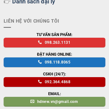
👉
Danh sách đại lý
LIÊN HỆ VỚI CHÚNG TÔI
TƯ VẤN SẢN PHẨM:
098.263.1131
ĐẶT HÀNG ONLINE:
098.118.8065
CSKH (24/7):
092.364.4868
EMAIL:
hdnew.vn@gmail.com