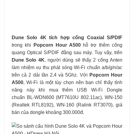
Dune Solo 4K
tích hợp cổng Coaxial S/PDIF
trong khi
Popcorn Hour A500
hỗ trợ thêm cổng
quang Optical S/PDIF đằng sau máy. Tuy vậy, trên
Dune Solo 4K
, người dùng sẽ thấy 2 cổng Anten
làm nhiệm vụ thu phát sóng Wi-Fi chuẩn a/b/g/n/ac
trên cả 2 dải tần 2.4 và 5Ghz. Với
Popcorn Hour
A500
, Wi-Fi là một tùy chọn nên bạn chỉ thấy tính
năng này khi mua thêm USB Wi-Fi Dongle
chuẩn BL-WDN600 (MT7610U 802.11ac), WN-150
(Realtek RTL8192), WN-160 (Ralink RT3070), giá
bán của dongle khoảng 300.000đ.