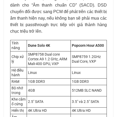
dành cho “Âm thanh chuẩn CD” (SACD). DSD
chuyển đổi được sang PCM để phát trên các thiết bị
âm thanh hiện nay, nếu không bạn sẽ phải mua các
thiết bị passthrough trực tiếp với giá thành hàng
chục triệu trở lên.
Tính
Dune Solo 4K
Popcorn Hour A500
năng
SMP8758 Dual core
Chip xử
SMP8759 1.2GHz
Cortex A9 1.2 GHz, ARM
lý
Dual Core, VXP
Mali-400 GPU, VXP
Hệ điều
Linux
Linux
hành
RAM
1GB DDR3
1GB DDR3
Bộ nhớ
4GB
512MB SLC NAND
trong
Khe cắm
2.5″ SATA
3.5″ và 2.5″ SATA
ổ cứng
Hiển thị
4K Ultra HD
4K Ultra HD