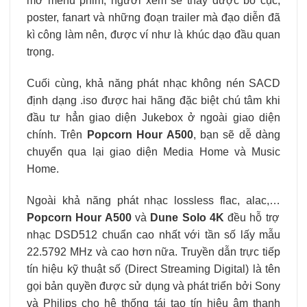
mở menu phim, người xem sẽ thấy được bố cục,
poster, fanart và những đoạn trailer mà đạo diễn đã
kì công làm nên, được ví như là khúc dạo đầu quan
trọng.
Cuối cùng, khả năng phát nhạc không nén SACD
định dạng .iso được hai hãng đặc biệt chú tâm khi
đầu tư hẳn giao diện Jukebox ở ngoài giao diện
chính. Trên
Popcorn Hour A500
, bạn sẽ dễ dàng
chuyển qua lại giao diện Media Home và Music
Home.
Ngoài khả năng phát nhạc lossless flac, alac,…
Popcorn Hour A500
và
Dune Solo 4K
đều hỗ trợ
nhạc DSD512 chuẩn cao nhất với tần số lấy mẫu
22.5792 MHz và cao hơn nữa. Truyền dẫn trực tiếp
tín hiệu kỹ thuật số (Direct Streaming Digital) là tên
gọi bản quyền được sử dụng và phát triển bởi Sony
và Philips cho hệ thống tái tạo tín hiệu âm thanh