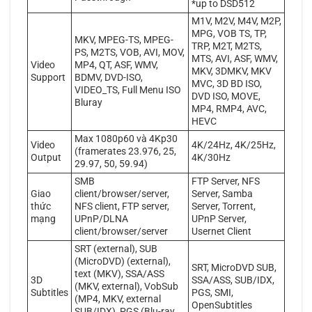
*up to DSD512
M1V, M2V, M4V, M2P,
MPG, VOB TS, TP,
MKV, MPEG-TS, MPEG-
TRP, M2T, M2TS,
PS, M2TS, VOB, AVI, MOV,
MTS, AVI, ASF, WMV,
Video
MP4, QT, ASF, WMV,
MKV, 3DMKV, MKV
Support
BDMV, DVD-ISO,
MVC, 3D BD ISO,
VIDEO_TS, Full Menu ISO
DVD ISO, MOVE,
Bluray
MP4, RMP4, AVC,
HEVC
Max 1080p60 và 4Kp30
Video
4K/24Hz, 4K/25Hz,
(framerates 23.976, 25,
Output
4K/30Hz
29.97, 50, 59.94)
SMB
FTP Server, NFS
Giao
client/browser/server,
Server, Samba
thức
NFS client, FTP server,
Server, Torrent,
mạng
UPnP/DLNA
UPnP Server,
client/browser/server
Usernet Client
SRT (external), SUB
(MicroDVD) (external),
SRT, MicroDVD SUB,
text (MKV), SSA/ASS
3D
SSA/ASS, SUB/IDX,
(MKV, external), VobSub
Subtitles
PGS, SMI,
(MP4, MKV, external
OpenSubtitles
SUB/IDX), PGS (Blu-ray,