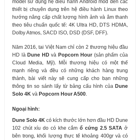
model sử dụng hệ điều hành Android mod đến các
thiết bị chuyên dụng trên hệ điều hành Linux theo
hướng nâng cấp chất lượng hình ảnh và âm thanh
theo tiêu chuẩn quốc tế: 4K Ultra HD, DTS HDMA,
Dolby Atmos, SACD ISO, DSD (DSF, DFF).
Năm 2016, tai Việt Nam chỉ còn 2 thương hiệu đầu
HD là
Dune HD
và
Popcorn Hour
(sản phẩm của
Cloud Media, Mỹ). Mỗi thương hiệu có một thế
mạnh riêng và đều có những khách hàng trung
thành, bài viết này sẽ cung cấp cho bạn những
thông tin so sánh lấy từ bảng cấu hình của
Dune
Solo 4K
và
Popcorn Hour A500
.
Ngoại hình:
Dune Solo 4K
có kích thước lớn hơn đầu HD Dune
102 chút xíu do có khe cắm
ổ cứng 2.5 SATA
ở
bên trong, khối lượng thực tế khoảng 400gr và có