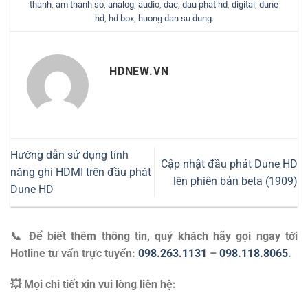
thanh
,
am thanh so
,
analog
,
audio
,
dac
,
dau phat hd
,
digital
,
dune
hd
,
hd box
,
huong dan su dung
.
HDNEW.VN
Hướng dẫn sử dụng tính
Cập nhật đầu phát Dune HD
năng ghi HDMI trên đầu phát
lên phiên bản beta (1909)
Dune HD
📞 Để biết thêm thông tin, quý khách hãy gọi ngay tới
Hotline tư vấn trực tuyến:
098.263.1131
–
098.118.8065
.
💥 Mọi chi tiết xin vui lòng liên hệ: