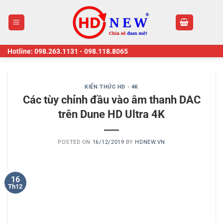
Skip
to
content
Hotline:
098.263.1131
-
098.118.8065
KIẾN THỨC HD - 4K
Các tùy chỉnh đầu vào âm thanh DAC
trên Dune HD Ultra 4K
POSTED ON
16/12/2019
BY
HDNEW.VN
16
Th12